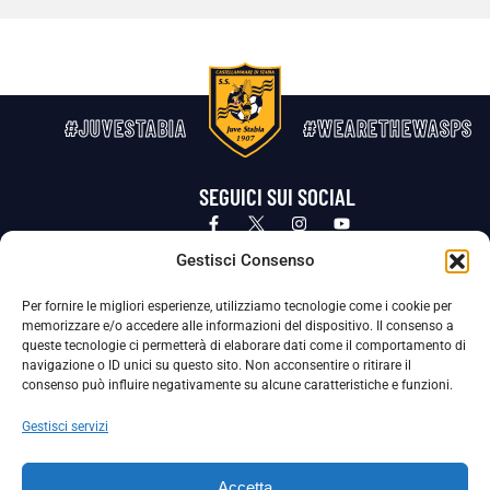
#JUVESTABIA
#WEARETHEWASPS
SEGUICI SUI SOCIAL
Privacy Policy
Cookie Policy
Termini e condizioni generali
Gestisci Consenso
Per fornire le migliori esperienze, utilizziamo tecnologie come i cookie per
La Società ha nominato il Responsabile della Protezione dei Dati Personali (DPO), figura specializzata che vigila sulle modalità
memorizzare e/o accedere alle informazioni del dispositivo. Il consenso a
adottate dalla nostra Società per tutelare i Suoi dati personali.
queste tecnologie ci permetterà di elaborare dati come il comportamento di
navigazione o ID unici su questo sito. Non acconsentire o ritirare il
Per contattare il DPO può scrivere a
consenso può influire negativamente su alcune caratteristiche e funzioni.
dpo@ssjuvestabia.it
Gestisci servizi
Può contattare sempre
dpo@ssjuvestabia.it
Accetta