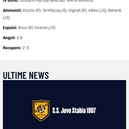
IV uomo:
Giovanni Ayroldi della sez. AIA di Molfetta
Ammoniti:
Rozzio (R), Strefezza(JS), Vignali (R), Allievi (JS), Berardi
(JS)
Espulsi:
Bovo (R) Vicente (JS)
Angoli:
5-8
Recupero:
2’-5’
ULTIME NEWS