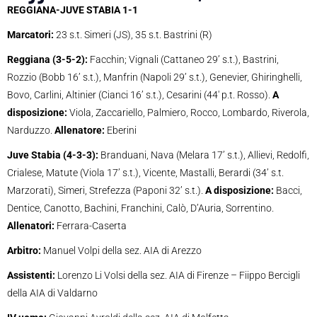
REGGIANA-JUVE STABIA 1-1
Marcatori:
23 s.t. Simeri (JS), 35 s.t. Bastrini (R)
Reggiana (3-5-2):
Facchin; Vignali (Cattaneo 29’ s.t.), Bastrini,
Rozzio (Bobb 16’ s.t.), Manfrin (Napoli 29’ s.t.), Genevier, Ghiringhelli,
Bovo, Carlini, Altinier (Cianci 16’ s.t.), Cesarini (44′ p.t. Rosso).
A
disposizione:
Viola, Zaccariello, Palmiero, Rocco, Lombardo, Riverola,
Narduzzo.
Allenatore:
Eberini
Juve Stabia (4-3-3):
Branduani, Nava (Melara 17’ s.t.), Allievi, Redolfi,
Crialese, Matute (Viola 17’ s.t.), Vicente, Mastalli, Berardi (34’ s.t.
Marzorati), Simeri, Strefezza (Paponi 32’ s.t.).
A disposizione:
Bacci,
Dentice, Canotto, Bachini, Franchini, Calò, D’Auria, Sorrentino.
Allenatori:
Ferrara-Caserta
Arbitro:
Manuel Volpi della sez. AIA di Arezzo
Assistenti:
Lorenzo Li Volsi della sez. AIA di Firenze – Fiippo Bercigli
della AIA di Valdarno