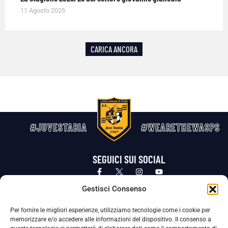
11 Agosto 2025
CARICA ANCORA
#JUVESTABIA
#WEARETHEWASPS
SEGUICI SUI SOCIAL
Privacy Policy
Cookie Policy
Termini e condizioni generali
Gestisci Consenso
Per fornire le migliori esperienze, utilizziamo tecnologie come i cookie per
La Società ha nominato il Responsabile della Protezione dei Dati Personali (DPO), figura specializzata che vigila sulle modalità
memorizzare e/o accedere alle informazioni del dispositivo. Il consenso a
adottate dalla nostra Società per tutelare i Suoi dati personali.