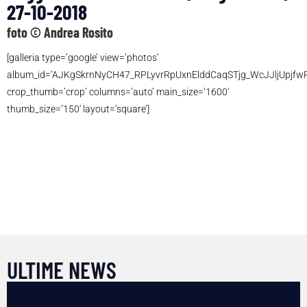
27-10-2018
foto © Andrea Rosito
[galleria type=’google’ view=’photos’
album_id=’AJKgSkrnNyCH47_RPLyvrRpUxnElddCaqSTjg_WcJJljUpjfw
crop_thumb=’crop’ columns=’auto’ main_size=’1600′
thumb_size=’150′ layout=’square’]
ULTIME NEWS