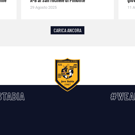
nile
A-B al San Michele di Pimonte
giov
29 Agosto 2025
11 A
CARICA ANCORA
TABIA
#WEA