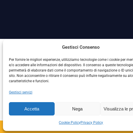
La Società ha nominato il Responsabile della Protezione
Gestisci Consenso
Per fornire le migliori esperienze, utilizziamo tecnologie come i cookie per m
e/o accedere alle informazioni del dispositivo. Il consenso a queste tecnologie
permetterà di elaborare dati come il comportamento di navigazione o ID unic
sito. Non acconsentire o ritirare il consenso può influire negativamente su al
caratteristiche e funzioni.
Gestisci servizi
L
Accetta
Nega
Visualizza le p
Cookie Policy
Privacy Policy
Copyright © 2024 – S.S. 