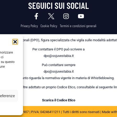
SEGUICI SUI SOCIAL
Privacy Policy
Cookie Policy
Termini e condizioni generali
 dei Dati Personali (DPO), figura specializzata che vigila sulle modalità adottate 
Per contattare il DPO può scrivere a
emorizzare
dpo@ssjuvestabia.it
 ci
i su questo
Può contattare sempre
cune
dpo@ssjuvestabia.it
anche per quanto riguarda la normativa vigente in materia di Whistleblowing.
a Società ha inoltre adottato un proprio Codice Etico, consultabile al seguente lin
referenze
Scarica il Codice Etico
JUVE STABIA 1907 | P.IVA: 04246411211 | Tutti i diritti sono riservati | Made wit