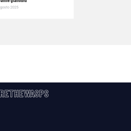
anile gialloblù
gosto 2025
RETHEWASPS