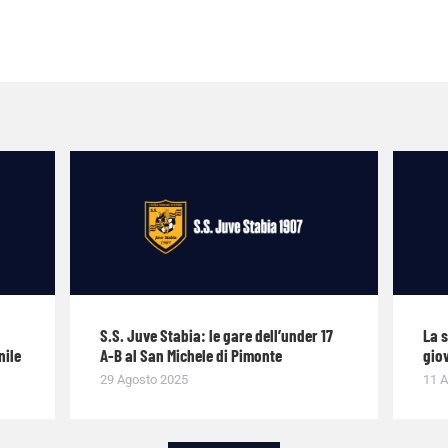
S.S. Juve Stabia: le gare dell’under 17
La 
nile
A-B al San Michele di Pimonte
giov
29 Agosto 2025
11 A