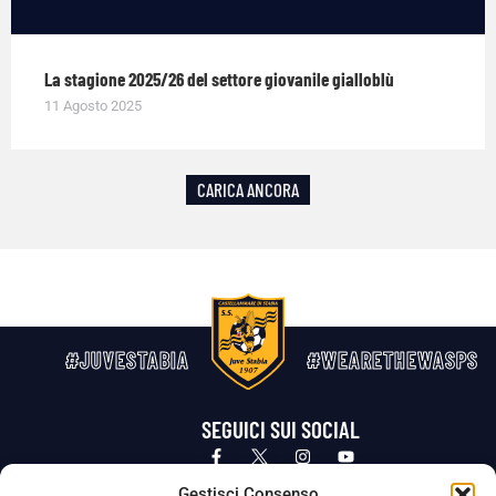
La stagione 2025/26 del settore giovanile gialloblù
11 Agosto 2025
CARICA ANCORA
#JUVESTABIA
#WEARETHEWASPS
SEGUICI SUI SOCIAL
Privacy Policy
Cookie Policy
Termini e condizioni generali
Gestisci Consenso