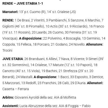
RENDE – JUVE STABIA 1-1
Marcatori:
13’ p.t. Cuomo (R), 14’ s.t. Crialese (JS)
RENDE:
1 De Brasi, 2 Viteritti, 3 Pambianchi, 5 Sanzone, 6 Marchio, 7
Gigliotti (46’ s.t. 8 Piromallo), 10 Actis (30’ s.t. 9 Ricciardo), 16 Franco
(19’ s.t. 11 Rossini), 20 Laaribi, 26 Cuomo, 30 Ferreira (31’ s.t. 19
Vivacqua).
A disposizione:
22 Polverino, 4 Boscaglia, 13 Germinio, 14
Coppola, 15 Felleca, 18 Porcaro, 21 Godano, 24 Novello.
Allenatore:
Trocini
JUVE STABIA
: 26 Branduani, 6 Allievi, 7 Nava, 8 Vicente, 9 Simeri (39’
s.t. 32 Sorrentino), 14 Crialese, 17 Matute (12’ s.t. 10 Paponi), 18
Canotto (40’ s.t. 15 Viola), 19 Bachini, 21 Strefezza (29’ s.t. 20
Berardi), 24 Mastalli.
A disposizione:
1 Bacci, 33 Esposito, 3 Dentice,
5 Marzorati, 13 Redolfi, 23 Franchini, 28 Calò, 29 D’Auria.
Allenatori:
Caserta – Ferrara
Arbitro:
Giovanni Ayroldi della sez. AIA di Molfetta
Assistenti:
Lucia Abruzzese della sez. AIA di Foggia – Fabio