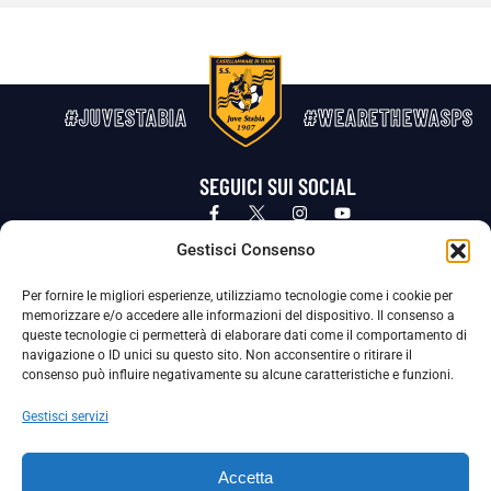
#JUVESTABIA
#WEARETHEWASPS
SEGUICI SUI SOCIAL
Privacy Policy
Cookie Policy
Termini e condizioni generali
Gestisci Consenso
Per fornire le migliori esperienze, utilizziamo tecnologie come i cookie per
La Società ha nominato il Responsabile della Protezione dei Dati Personali (DPO), figura specializzata che vigila sulle modalità
memorizzare e/o accedere alle informazioni del dispositivo. Il consenso a
adottate dalla nostra Società per tutelare i Suoi dati personali.
queste tecnologie ci permetterà di elaborare dati come il comportamento di
navigazione o ID unici su questo sito. Non acconsentire o ritirare il
Per contattare il DPO può scrivere a
consenso può influire negativamente su alcune caratteristiche e funzioni.
dpo@ssjuvestabia.it
Gestisci servizi
Può contattare sempre
dpo@ssjuvestabia.it
Accetta
anche per quanto riguarda la normativa vigente in materia di Whistleblowing.