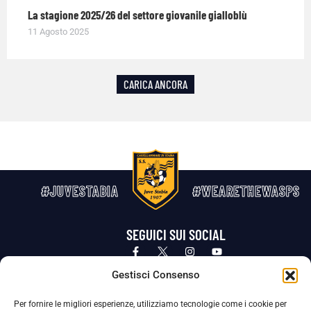
La stagione 2025/26 del settore giovanile gialloblù
11 Agosto 2025
CARICA ANCORA
#JUVESTABIA
#WEARETHEWASPS
SEGUICI SUI SOCIAL
Privacy Policy
Cookie Policy
Termini e condizioni generali
Gestisci Consenso
Per fornire le migliori esperienze, utilizziamo tecnologie come i cookie per
La Società ha nominato il Responsabile della Protezione dei Dati Personali (DPO), figura specializzata che vigila sulle modalità