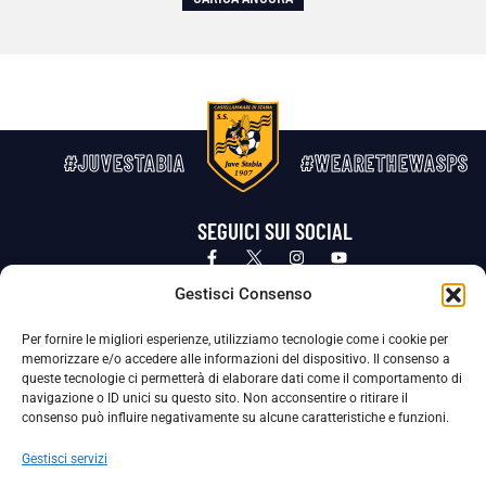
#JUVESTABIA
#WEARETHEWASPS
SEGUICI SUI SOCIAL
Privacy Policy
Cookie Policy
Termini e condizioni generali
Gestisci Consenso
Per fornire le migliori esperienze, utilizziamo tecnologie come i cookie per
La Società ha nominato il Responsabile della Protezione dei Dati Personali (DPO), figura specializzata che vigila sulle modalità
memorizzare e/o accedere alle informazioni del dispositivo. Il consenso a
adottate dalla nostra Società per tutelare i Suoi dati personali.
queste tecnologie ci permetterà di elaborare dati come il comportamento di
navigazione o ID unici su questo sito. Non acconsentire o ritirare il
Per contattare il DPO può scrivere a
consenso può influire negativamente su alcune caratteristiche e funzioni.
dpo@ssjuvestabia.it
Gestisci servizi
Può contattare sempre