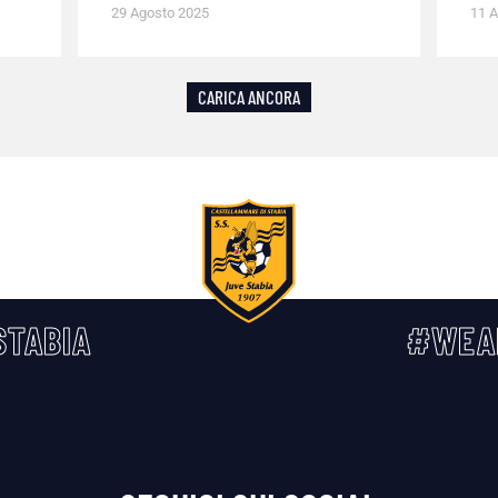
29 Agosto 2025
11 A
CARICA ANCORA
TABIA
#WEA