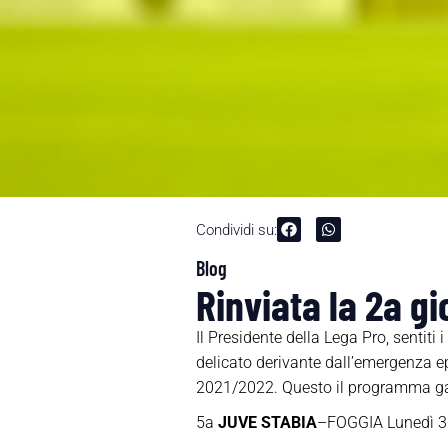
Condividi su:
Blog
Rinviata la 2a g
Il Presidente della Lega Pro
,
sentiti 
delicato derivante dall’emergenza 
202
1
/202
2
. Questo il programma ga
5a
JUVE STABIA
–
FOGGIA
Lunedì 3