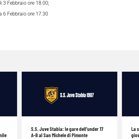
ì 3 Febbraio
o
re 18.00;
 6 Febbraio
o
re 17.30
S.S. Juve Stabia: le gare dell’under 17
La 
nile
A-B al San Michele di Pimonte
giov