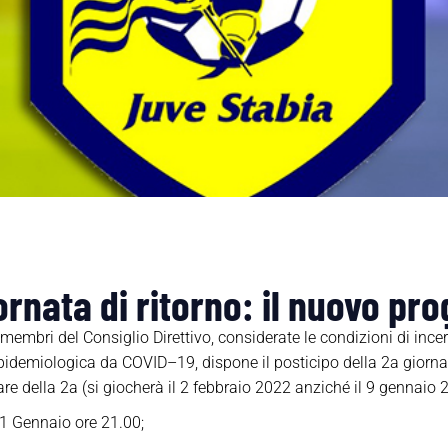
iornata di ritorno: il nuovo p
i membri del Consiglio Direttivo,
considerate le condizioni di incer
epidemiologica da COVID
–
19,
dispone
il posticipo della
2
a
giorna
re della 2a (
si giocherà il
2 febbraio
202
2
anziché
il
9
gennaio
1 Gennaio o
re 21.00;