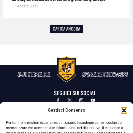
11 Agosto 2025
CARICA ANCORA
#JUVESTABIA
#WEARETHEWASPS
SEGUICI SUI SOCIAL
Privacy Policy
Cookie Policy
Termini e condizioni generali
Gestisci Consenso
Per fornire le migliori esperienze, utilizziamo tecnologie come i cookie per
La Società ha nominato il Responsabile della Protezione dei Dati Personali (DPO), figura specializzata che vigila sulle modalità
memorizzare e/o accedere alle informazioni del dispositivo. Il consenso a
adottate dalla nostra Società per tutelare i Suoi dati personali.