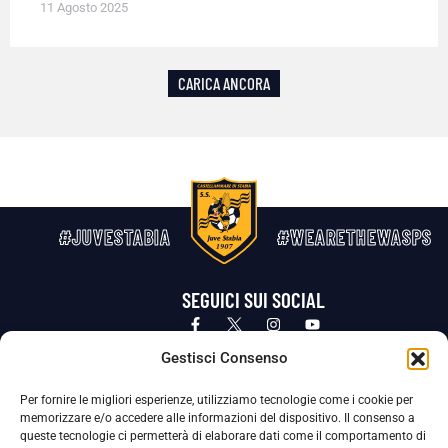
11 Agosto 2025
CARICA ANCORA
#JUVESTABIA
#WEARETHEWASPS
SEGUICI SUI SOCIAL
Privacy Policy
Cookie Policy
Termini e condizioni generali
Gestisci Consenso
Per fornire le migliori esperienze, utilizziamo tecnologie come i cookie per
La Società ha nominato il Responsabile della Protezione dei Dati Personali (DPO), figura specializzata che vigila sulle modalità
memorizzare e/o accedere alle informazioni del dispositivo. Il consenso a
adottate dalla nostra Società per tutelare i Suoi dati personali.
queste tecnologie ci permetterà di elaborare dati come il comportamento di