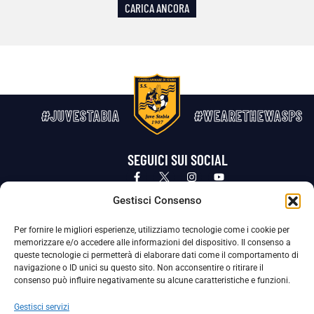
CARICA ANCORA
#JUVESTABIA
#WEARETHEWASPS
SEGUICI SUI SOCIAL
Privacy Policy
Cookie Policy
Termini e condizioni generali
Gestisci Consenso
Per fornire le migliori esperienze, utilizziamo tecnologie come i cookie per
La Società ha nominato il Responsabile della Protezione dei Dati Personali (DPO), figura specializzata che vigila sulle modalità
memorizzare e/o accedere alle informazioni del dispositivo. Il consenso a
adottate dalla nostra Società per tutelare i Suoi dati personali.
queste tecnologie ci permetterà di elaborare dati come il comportamento di
navigazione o ID unici su questo sito. Non acconsentire o ritirare il
Per contattare il DPO può scrivere a
consenso può influire negativamente su alcune caratteristiche e funzioni.
dpo@ssjuvestabia.it
Gestisci servizi