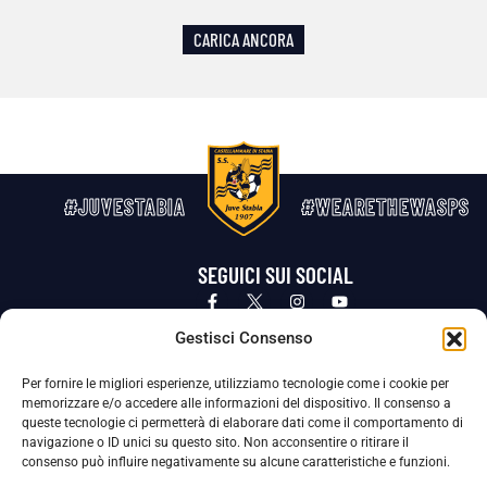
CARICA ANCORA
#JUVESTABIA
#WEARETHEWASPS
SEGUICI SUI SOCIAL
Privacy Policy
Cookie Policy
Termini e condizioni generali
Gestisci Consenso
Per fornire le migliori esperienze, utilizziamo tecnologie come i cookie per
La Società ha nominato il Responsabile della Protezione dei Dati Personali (DPO), figura specializzata che vigila sulle modalità
memorizzare e/o accedere alle informazioni del dispositivo. Il consenso a
adottate dalla nostra Società per tutelare i Suoi dati personali.
queste tecnologie ci permetterà di elaborare dati come il comportamento di
navigazione o ID unici su questo sito. Non acconsentire o ritirare il
Per contattare il DPO può scrivere a
consenso può influire negativamente su alcune caratteristiche e funzioni.
dpo@ssjuvestabia.it