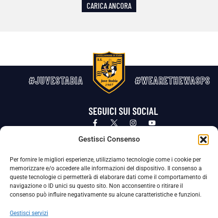
CARICA ANCORA
#JUVESTABIA
#WEARETHEWASPS
SEGUICI SUI SOCIAL
Privacy Policy
Cookie Policy
Termini e condizioni generali
Gestisci Consenso
Per fornire le migliori esperienze, utilizziamo tecnologie come i cookie per
La Società ha nominato il Responsabile della Protezione dei Dati Personali (DPO), figura specializzata che vigila sulle modalità
memorizzare e/o accedere alle informazioni del dispositivo. Il consenso a
adottate dalla nostra Società per tutelare i Suoi dati personali.
queste tecnologie ci permetterà di elaborare dati come il comportamento di
navigazione o ID unici su questo sito. Non acconsentire o ritirare il
Per contattare il DPO può scrivere a
consenso può influire negativamente su alcune caratteristiche e funzioni.
dpo@ssjuvestabia.it
Gestisci servizi