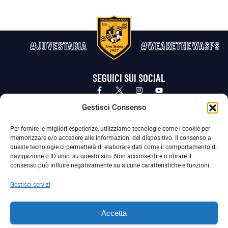
#JUVESTABIA
#WEARETHEWASPS
SEGUICI SUI SOCIAL
Privacy Policy
Cookie Policy
Termini e condizioni generali
Gestisci Consenso
Per fornire le migliori esperienze, utilizziamo tecnologie come i cookie per
La Società ha nominato il Responsabile della Protezione dei Dati Personali (DPO), figura specializzata che vigila sulle modalità
memorizzare e/o accedere alle informazioni del dispositivo. Il consenso a
adottate dalla nostra Società per tutelare i Suoi dati personali.
queste tecnologie ci permetterà di elaborare dati come il comportamento di
navigazione o ID unici su questo sito. Non acconsentire o ritirare il
Per contattare il DPO può scrivere a
consenso può influire negativamente su alcune caratteristiche e funzioni.
dpo@ssjuvestabia.it
Gestisci servizi
Può contattare sempre
dpo@ssjuvestabia.it
Accetta
anche per quanto riguarda la normativa vigente in materia di Whistleblowing.