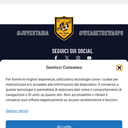
#JUVESTABIA
#WEARETHEWASPS
SEGUICI SUI SOCIAL
Privacy Policy
Cookie Policy
Termini e condizioni generali
Gestisci Consenso
Per fornire le migliori esperienze, utilizziamo tecnologie come i cookie per
La Società ha nominato il Responsabile della Protezione dei Dati Personali (DPO), figura specializzata che vigila sulle modalità
memorizzare e/o accedere alle informazioni del dispositivo. Il consenso a
adottate dalla nostra Società per tutelare i Suoi dati personali.
queste tecnologie ci permetterà di elaborare dati come il comportamento di
navigazione o ID unici su questo sito. Non acconsentire o ritirare il
Per contattare il DPO può scrivere a
consenso può influire negativamente su alcune caratteristiche e funzioni.
dpo@ssjuvestabia.it
Gestisci servizi
Può contattare sempre
dpo@ssjuvestabia.it
Accetta