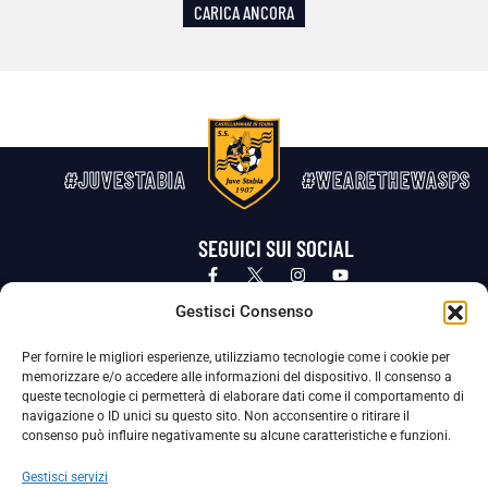
CARICA ANCORA
#JUVESTABIA
#WEARETHEWASPS
SEGUICI SUI SOCIAL
Privacy Policy
Cookie Policy
Termini e condizioni generali
Gestisci Consenso
Per fornire le migliori esperienze, utilizziamo tecnologie come i cookie per
La Società ha nominato il Responsabile della Protezione dei Dati Personali (DPO), figura specializzata che vigila sulle modalità
memorizzare e/o accedere alle informazioni del dispositivo. Il consenso a
adottate dalla nostra Società per tutelare i Suoi dati personali.
queste tecnologie ci permetterà di elaborare dati come il comportamento di
navigazione o ID unici su questo sito. Non acconsentire o ritirare il
Per contattare il DPO può scrivere a
consenso può influire negativamente su alcune caratteristiche e funzioni.
dpo@ssjuvestabia.it
Gestisci servizi