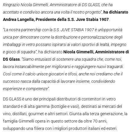
Ringrazio Nicola Gimmelli, Amministratore di DS GLASS, che ha
accettato e condiviso ancora una volta il nostro progetto”
,
ha dichiarato
Andrea Langella, Presidente della S.S. Juve Stabia 1907
.
“La nostra partnership con la S.S. JUVE STABIA 1907 è un’opportunità
unica per dimostrare come la distribuzione e personalizzazione degli
imballaggi in vetro possano ispirarsi ai valori sportivi di lealtà, impegno
e gioco di squadra”
, ha dichiarato
Nicola Gimmelli, Amministratore di
DS Glass
.
“Siamo entusiasti di sostenere una squadra che, come noi,
lavora instancabilmente per migliorarsi e raggiungere nuovi traguardi.
Così come il calcio unisce giocatori e tifosi, anche noi crediamo che il
successo nasca dalla capacità di lavorare insieme, condividendo
esperienze e competenze”.
DS GLASS è uno dei principali distributori di contenitori in vetro
standard e di alta gamma (bottiglie e vasi), destinati ai mercati del
vino, distillati, gourmet e altri settori. Giunta alla terza generazione, la
famiglia Gimmelli opera in questo settore da oltre 70 anni,
sviluppando una filiera con i migliori produttori italiani ed esteri.