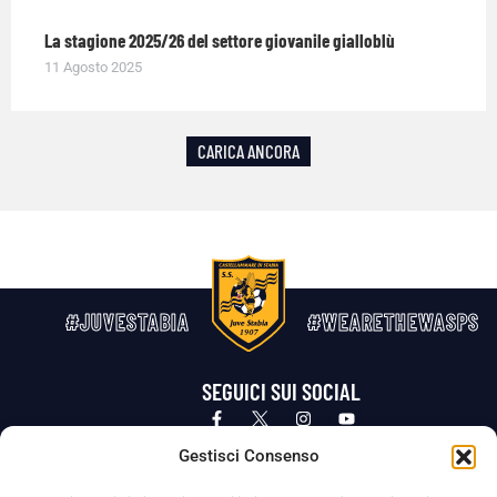
La stagione 2025/26 del settore giovanile gialloblù
11 Agosto 2025
CARICA ANCORA
#JUVESTABIA
#WEARETHEWASPS
SEGUICI SUI SOCIAL
Privacy Policy
Cookie Policy
Termini e condizioni generali
Gestisci Consenso