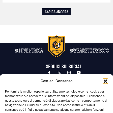
CARICA ANCORA
#JUVESTABIA
#WEARETHEWASPS
SEGUICI SUI SOCIAL
Privacy Policy
Cookie Policy
Termini e condizioni generali
Gestisci Consenso
Per fornire le migliori esperienze, utilizziamo tecnologie come i cookie per
La Società ha nominato il Responsabile della Protezione dei Dati Personali (DPO), figura specializzata che vigila sulle modalità
memorizzare e/o accedere alle informazioni del dispositivo. Il consenso a
adottate dalla nostra Società per tutelare i Suoi dati personali.
queste tecnologie ci permetterà di elaborare dati come il comportamento di
navigazione o ID unici su questo sito. Non acconsentire o ritirare il
Per contattare il DPO può scrivere a
consenso può influire negativamente su alcune caratteristiche e funzioni.