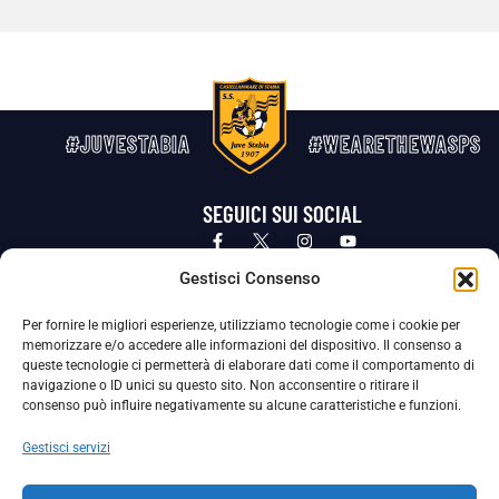
#JUVESTABIA
#WEARETHEWASPS
SEGUICI SUI SOCIAL
Privacy Policy
Cookie Policy
Termini e condizioni generali
Gestisci Consenso
Per fornire le migliori esperienze, utilizziamo tecnologie come i cookie per
La Società ha nominato il Responsabile della Protezione dei Dati Personali (DPO), figura specializzata che vigila sulle modalità
memorizzare e/o accedere alle informazioni del dispositivo. Il consenso a
adottate dalla nostra Società per tutelare i Suoi dati personali.
queste tecnologie ci permetterà di elaborare dati come il comportamento di
navigazione o ID unici su questo sito. Non acconsentire o ritirare il
Per contattare il DPO può scrivere a
consenso può influire negativamente su alcune caratteristiche e funzioni.
dpo@ssjuvestabia.it
Gestisci servizi
Può contattare sempre
dpo@ssjuvestabia.it