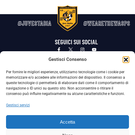
#JUVESTABIA
#WEARETHEWASPS
SEGUICI SUI SOCIAL
Privacy Policy
Cookie Policy
Termini e condizioni generali
Gestisci Consenso
Per fornire le migliori esperienze, utilizziamo tecnologie come i cookie per
La Società ha nominato il Responsabile della Protezione dei Dati Personali (DPO), figura specializzata che vigila sulle modalità
memorizzare e/o accedere alle informazioni del dispositivo. Il consenso a
adottate dalla nostra Società per tutelare i Suoi dati personali.
queste tecnologie ci permetterà di elaborare dati come il comportamento di
navigazione o ID unici su questo sito. Non acconsentire o ritirare il
Per contattare il DPO può scrivere a
consenso può influire negativamente su alcune caratteristiche e funzioni.
dpo@ssjuvestabia.it
Gestisci servizi
Può contattare sempre
dpo@ssjuvestabia.it
Accetta
anche per quanto riguarda la normativa vigente in materia di Whistleblowing.