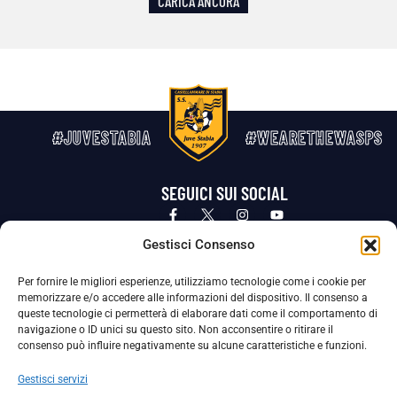
CARICA ANCORA
#JUVESTABIA
#WEARETHEWASPS
SEGUICI SUI SOCIAL
Privacy Policy
Cookie Policy
Termini e condizioni generali
Gestisci Consenso
Per fornire le migliori esperienze, utilizziamo tecnologie come i cookie per
La Società ha nominato il Responsabile della Protezione dei Dati Personali (DPO), figura specializzata che vigila sulle modalità
memorizzare e/o accedere alle informazioni del dispositivo. Il consenso a
adottate dalla nostra Società per tutelare i Suoi dati personali.
queste tecnologie ci permetterà di elaborare dati come il comportamento di
navigazione o ID unici su questo sito. Non acconsentire o ritirare il
Per contattare il DPO può scrivere a
consenso può influire negativamente su alcune caratteristiche e funzioni.
dpo@ssjuvestabia.it
Gestisci servizi
Può contattare sempre