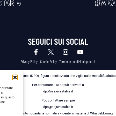
TABIA
#WEA
SEGUICI SUI SOCIAL
Privacy Policy
Cookie Policy
Termini e condizioni generali
 dei Dati Personali (DPO), figura specializzata che vigila sulle modalità adottate 
Per contattare il DPO può scrivere a
emorizzare
dpo@ssjuvestabia.it
 ci
i su questo
Può contattare sempre
cune
dpo@ssjuvestabia.it
anche per quanto riguarda la normativa vigente in materia di Whistleblowing.