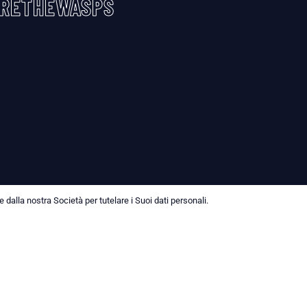
RETHEWASPS
dalla nostra Società per tutelare i Suoi dati personali.