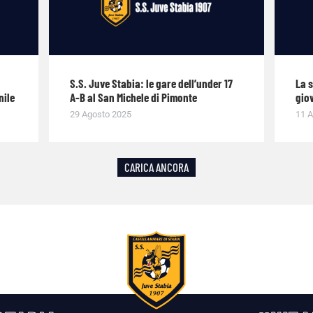
S.S. Juve Stabia: le gare dell’under 17
La 
nile
A-B al San Michele di Pimonte
giov
29 Agosto 2025
11 A
CARICA ANCORA