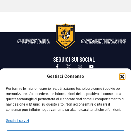
#JUVESTABIA
#WEARETHEWASPS
SEGUICI SUI SOCIAL
Privacy Policy
Cookie Policy
Termini e condizioni generali
Gestisci Consenso
Per fornire le migliori esperienze, utilizziamo tecnologie come i cookie per
La Società ha nominato il Responsabile della Protezione dei Dati Personali (DPO), figura specializzata che vigila sulle modalità
memorizzare e/o accedere alle informazioni del dispositivo. Il consenso a
adottate dalla nostra Società per tutelare i Suoi dati personali.
queste tecnologie ci permetterà di elaborare dati come il comportamento di
navigazione o ID unici su questo sito. Non acconsentire o ritirare il
Per contattare il DPO può scrivere a
consenso può influire negativamente su alcune caratteristiche e funzioni.
dpo@ssjuvestabia.it
Gestisci servizi
Può contattare sempre