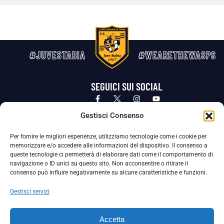
#JUVESTABIA
#WEARETHEWASPS
SEGUICI SUI SOCIAL
Privacy Policy
Cookie Policy
Termini e condizioni generali
Gestisci Consenso
Per fornire le migliori esperienze, utilizziamo tecnologie come i cookie per
La Società ha nominato il Responsabile della Protezione dei Dati Personali (DPO), figura specializzata che vigila sulle modalità
memorizzare e/o accedere alle informazioni del dispositivo. Il consenso a
adottate dalla nostra Società per tutelare i Suoi dati personali.
queste tecnologie ci permetterà di elaborare dati come il comportamento di
navigazione o ID unici su questo sito. Non acconsentire o ritirare il
Per contattare il DPO può scrivere a
consenso può influire negativamente su alcune caratteristiche e funzioni.
dpo@ssjuvestabia.it
Gestisci servizi
Può contattare sempre
dpo@ssjuvestabia.it
Accetta