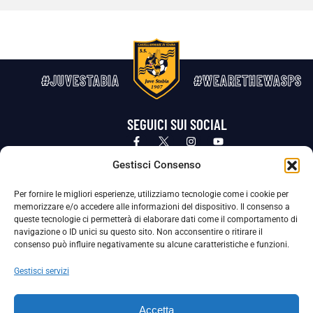
#JUVESTABIA
#WEARETHEWASPS
SEGUICI SUI SOCIAL
Privacy Policy
Cookie Policy
Termini e condizioni generali
Gestisci Consenso
Per fornire le migliori esperienze, utilizziamo tecnologie come i cookie per
La Società ha nominato il Responsabile della Protezione dei Dati Personali (DPO), figura specializzata che vigila sulle modalità
memorizzare e/o accedere alle informazioni del dispositivo. Il consenso a
adottate dalla nostra Società per tutelare i Suoi dati personali.
queste tecnologie ci permetterà di elaborare dati come il comportamento di
navigazione o ID unici su questo sito. Non acconsentire o ritirare il
Per contattare il DPO può scrivere a
consenso può influire negativamente su alcune caratteristiche e funzioni.
dpo@ssjuvestabia.it
Gestisci servizi
Può contattare sempre
dpo@ssjuvestabia.it
Accetta