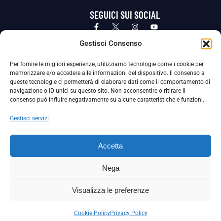
SEGUICI SUI SOCIAL
Privacy Policy
Cookie Policy
Termini e condizioni generali
Gestisci Consenso
Per fornire le migliori esperienze, utilizziamo tecnologie come i cookie per
La Società ha nominato il Responsabile della Protezione dei Dati Personali (DPO), figura specializzata che vigila sulle modalità
memorizzare e/o accedere alle informazioni del dispositivo. Il consenso a
adottate dalla nostra Società per tutelare i Suoi dati personali.
queste tecnologie ci permetterà di elaborare dati come il comportamento di
navigazione o ID unici su questo sito. Non acconsentire o ritirare il
Per contattare il DPO può scrivere a
consenso può influire negativamente su alcune caratteristiche e funzioni.
dpo@ssjuvestabia.it
Gestisci servizi
Può contattare sempre
dpo@ssjuvestabia.it
Accetta
anche per quanto riguarda la normativa vigente in materia di Whistleblowing.
Nega
La Società ha inoltre adottato un proprio Codice Etico, consultabile al seguente link:
Visualizza le preferenze
Scarica il Codice Etico
Cookie Policy
Privacy Policy
Copyright © 2024 – S.S. JUVE STABIA 1907 | P.IVA: 04246411211 | Tutti i diritti sono riservati | Made with
by
Rossi Web Media