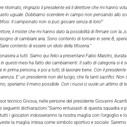
 ritornato, ringrazio il presidente ed il direttore che mi hanno vo
imasto uguale. Dobbiamo scendere in campo non pensando allo scor
ifosi. Il campionato non si può giocare senza di loro!”
irettore, il mister che mi hanno dato la possibilità di firmare con la
o bisogno di cambiare aria. Sono contento di tornare in serie B, sp
rei contento di essere un idolo della tifoseria.”
nasera a tutti. Siamo qui felici a presentarvi Fabio Maistro, durat
in questi mesi ha fatto dei cambiamenti. Il salto di categoria si è sent
 in prima persona, e poi a tutti, di lavorare bene. Con il presiden
arenza. E’ un presidente non del luogo, che fa tanti sacrifici. Non 
mo, speriamo il meno possibile. Con i nuovi ci vuole un attimo di temp
sor tecnico Givova, nelle persone del presidente Giovanni Acanf
e seguenti dichiarazioni:“Siamo entusiasti di questa squadra e p
tutti i giocatori indosseranno la nostra maglia con l’orgoglio e lo
ste la maglia intesa come simbolo sportivo e sociale. Saremo di