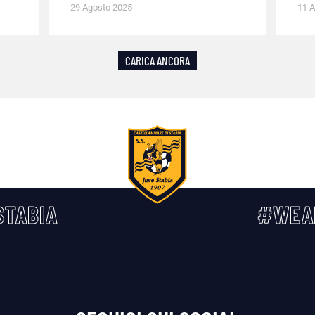
29 Agosto 2025
11 A
CARICA ANCORA
TABIA
#WEA