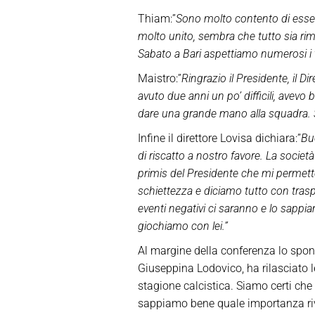
Thiam:”
Sono molto contento di essere
molto unito, sembra che tutto sia r
Sabato a Bari aspettiamo numerosi i t
Maistro:”
Ringrazio il Presidente, il D
avuto due anni un po’ difficili, avev
dare una grande mano alla squadra. Sa
Infine il direttore Lovisa dichiara:”
Buo
di riscatto a nostro favore. La società 
primis del Presidente che mi permette
schiettezza e diciamo tutto con trasp
eventi negativi ci saranno e lo sappia
giochiamo con lei.”
Al margine della conferenza lo spon
Giuseppina Lodovico, ha rilasciato l
stagione calcistica. Siamo certi che 
sappiamo bene quale importanza rive