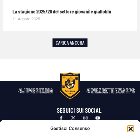
La stagione 2025/26 del settore giovanile gialloblù
11 Agosto 2025
CARICA ANCORA
#JUVESTABIA
#WEARETHEWASPS
SEGUICI SUI SOCIAL
Privacy Policy
Cookie Policy
Termini e condizioni generali
Gestisci Consenso