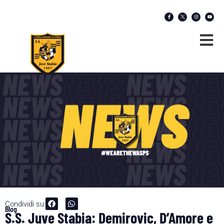
Condividi su:
Blog
S.S. Juve Stabia: Demirovic, D’Amore e