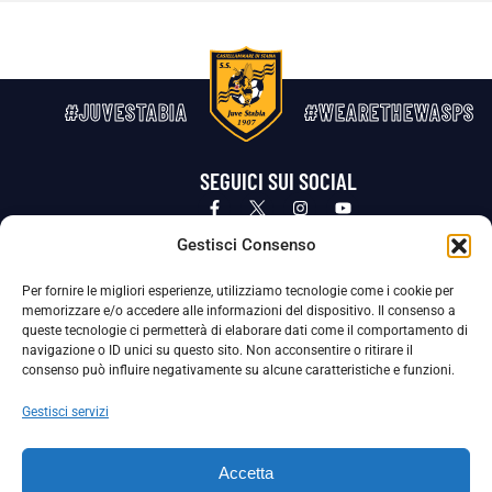
#JUVESTABIA
#WEARETHEWASPS
SEGUICI SUI SOCIAL
Privacy Policy
Cookie Policy
Termini e condizioni generali
Gestisci Consenso
Per fornire le migliori esperienze, utilizziamo tecnologie come i cookie per
La Società ha nominato il Responsabile della Protezione dei Dati Personali (DPO), figura specializzata che vigila sulle modalità
memorizzare e/o accedere alle informazioni del dispositivo. Il consenso a
adottate dalla nostra Società per tutelare i Suoi dati personali.
queste tecnologie ci permetterà di elaborare dati come il comportamento di
navigazione o ID unici su questo sito. Non acconsentire o ritirare il
Per contattare il DPO può scrivere a
consenso può influire negativamente su alcune caratteristiche e funzioni.
dpo@ssjuvestabia.it
Gestisci servizi
Può contattare sempre
dpo@ssjuvestabia.it
Accetta
anche per quanto riguarda la normativa vigente in materia di Whistleblowing.