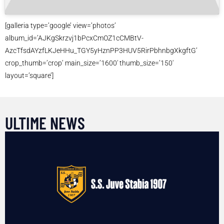
[galleria type=’google’ view=’photos’
album_id=’AJKgSkrzvj1bPcxCmOZ1cCMBtV-
AzcTfsdAYzfLKJeHHu_TGY5yHznPP3HUV5RirPbhnbgXkgftG’
crop_thumb=’crop’ main_size=’1600′ thumb_size=’150′
layout=’square’]
ULTIME NEWS