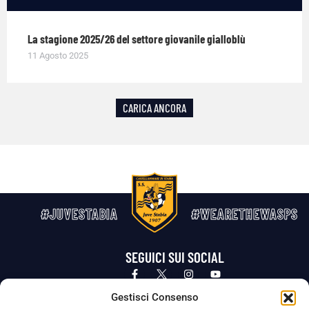
La stagione 2025/26 del settore giovanile gialloblù
11 Agosto 2025
CARICA ANCORA
#JUVESTABIA
#WEARETHEWASPS
SEGUICI SUI SOCIAL
Privacy Policy
Cookie Policy
Termini e condizioni generali
Gestisci Consenso