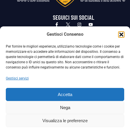
SEGUICI SUI SOCIAL
Privacy Policy
Cookie Policy
Termini e condizioni generali
Gestisci Consenso
Per fornire le migliori esperienze, utilizziamo tecnologie come i cookie per
La Società ha nominato il Responsabile della Protezione dei Dati Personali (DPO), figura specializzata che vigila sulle modalità
memorizzare e/o accedere alle informazioni del dispositivo. Il consenso a
adottate dalla nostra Società per tutelare i Suoi dati personali.
queste tecnologie ci permetterà di elaborare dati come il comportamento di
navigazione o ID unici su questo sito. Non acconsentire o ritirare il
Per contattare il DPO può scrivere a
consenso può influire negativamente su alcune caratteristiche e funzioni.
dpo@ssjuvestabia.it
Gestisci servizi
Può contattare sempre
dpo@ssjuvestabia.it
Accetta
anche per quanto riguarda la normativa vigente in materia di Whistleblowing.
Nega
La Società ha inoltre adottato un proprio Codice Etico, consultabile al seguente link:
Visualizza le preferenze
Scarica il Codice Etico