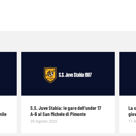
S.S. Juve Stabia: le gare dell’under 17
La 
nile
A-B al San Michele di Pimonte
giov
29 Agosto 2025
11 A