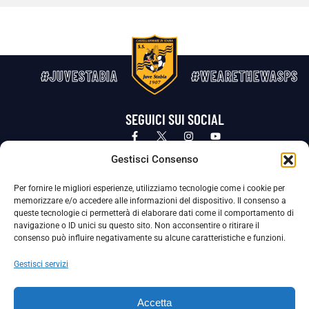
#JUVESTABIA
#WEARETHEWASPS
SEGUICI SUI SOCIAL
Privacy Policy
Cookie Policy
Termini e condizioni generali
Gestisci Consenso
Per fornire le migliori esperienze, utilizziamo tecnologie come i cookie per
La Società ha nominato il Responsabile della Protezione dei Dati Personali (DPO), figura specializzata che vigila sulle modalità
memorizzare e/o accedere alle informazioni del dispositivo. Il consenso a
adottate dalla nostra Società per tutelare i Suoi dati personali.
queste tecnologie ci permetterà di elaborare dati come il comportamento di
navigazione o ID unici su questo sito. Non acconsentire o ritirare il
Per contattare il DPO può scrivere a
consenso può influire negativamente su alcune caratteristiche e funzioni.
dpo@ssjuvestabia.it
Gestisci servizi
Può contattare sempre
dpo@ssjuvestabia.it
Accetta