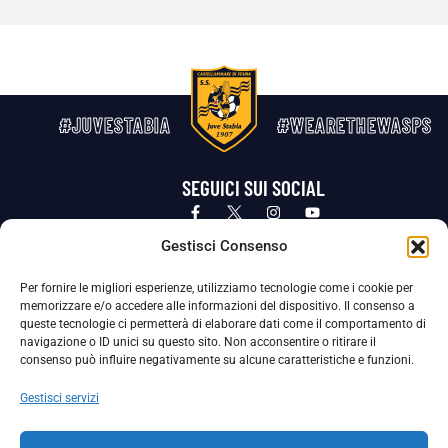
#JUVESTABIA
#WEARETHEWASPS
SEGUICI SUI SOCIAL
Privacy Policy
Cookie Policy
Termini e condizioni generali
Gestisci Consenso
Per fornire le migliori esperienze, utilizziamo tecnologie come i cookie per
La Società ha nominato il Responsabile della Protezione dei Dati Personali (DPO), figura specializzata che vigila sulle modalità
memorizzare e/o accedere alle informazioni del dispositivo. Il consenso a
adottate dalla nostra Società per tutelare i Suoi dati personali.
queste tecnologie ci permetterà di elaborare dati come il comportamento di
navigazione o ID unici su questo sito. Non acconsentire o ritirare il
Per contattare il DPO può scrivere a
consenso può influire negativamente su alcune caratteristiche e funzioni.
dpo@ssjuvestabia.it
Gestisci servizi
Può contattare sempre
dpo@ssjuvestabia.it