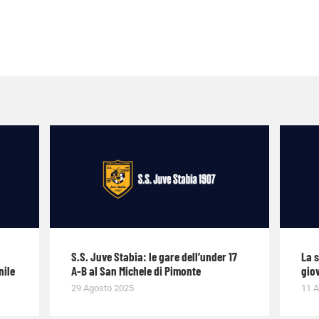
S.S. Juve Stabia: le gare dell’under 17
La 
nile
A-B al San Michele di Pimonte
giov
29 Agosto 2025
11 A