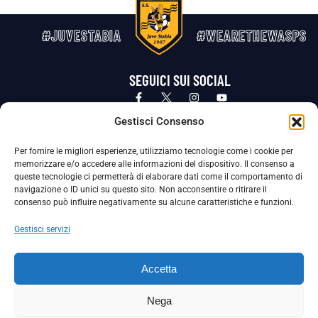
#JUVESTABIA
#WEARETHEWASPS
SEGUICI SUI SOCIAL
Privacy Policy
Cookie Policy
Termini e condizioni generali
Gestisci Consenso
Per fornire le migliori esperienze, utilizziamo tecnologie come i cookie per
La Società ha nominato il Responsabile della Protezione dei Dati Personali (DPO), figura specializzata che vigila sulle modalità
memorizzare e/o accedere alle informazioni del dispositivo. Il consenso a
adottate dalla nostra Società per tutelare i Suoi dati personali.
queste tecnologie ci permetterà di elaborare dati come il comportamento di
navigazione o ID unici su questo sito. Non acconsentire o ritirare il
Per contattare il DPO può scrivere a
consenso può influire negativamente su alcune caratteristiche e funzioni.
dpo@ssjuvestabia.it
Gestisci servizi
Può contattare sempre
dpo@ssjuvestabia.it
Accetta
anche per quanto riguarda la normativa vigente in materia di Whistleblowing.
Nega
La Società ha inoltre adottato un proprio Codice Etico, consultabile al seguente link: