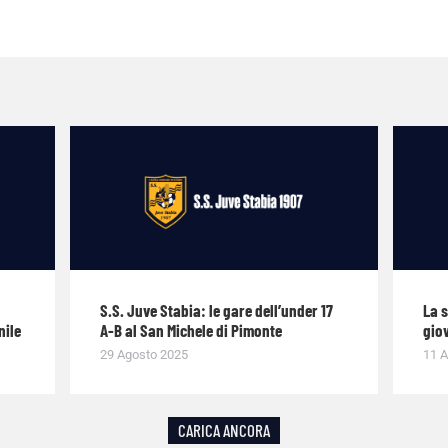
S.S. Juve Stabia: le gare dell’under 17
La 
nile
A-B al San Michele di Pimonte
giov
29 Agosto 2025
11 A
CARICA ANCORA