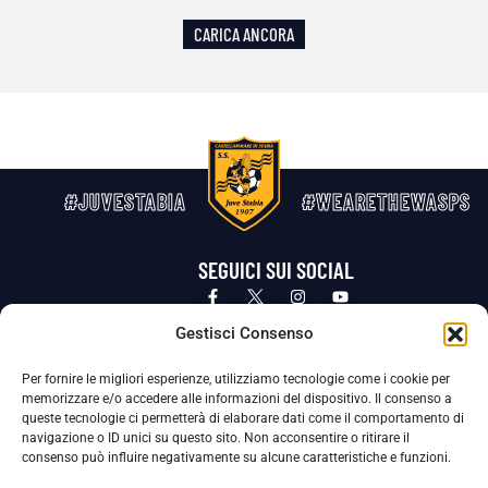
CARICA ANCORA
#JUVESTABIA
#WEARETHEWASPS
SEGUICI SUI SOCIAL
Privacy Policy
Cookie Policy
Termini e condizioni generali
Gestisci Consenso
Per fornire le migliori esperienze, utilizziamo tecnologie come i cookie per
La Società ha nominato il Responsabile della Protezione dei Dati Personali (DPO), figura specializzata che vigila sulle modalità
memorizzare e/o accedere alle informazioni del dispositivo. Il consenso a
adottate dalla nostra Società per tutelare i Suoi dati personali.
queste tecnologie ci permetterà di elaborare dati come il comportamento di
navigazione o ID unici su questo sito. Non acconsentire o ritirare il
Per contattare il DPO può scrivere a
consenso può influire negativamente su alcune caratteristiche e funzioni.
dpo@ssjuvestabia.it