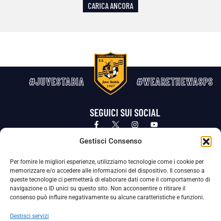
CARICA ANCORA
#JUVESTABIA
#WEARETHEWASPS
SEGUICI SUI SOCIAL
Privacy Policy
Cookie Policy
Termini e condizioni generali
Gestisci Consenso
Per fornire le migliori esperienze, utilizziamo tecnologie come i cookie per
La Società ha nominato il Responsabile della Protezione dei Dati Personali (DPO), figura specializzata che vigila sulle modalità
memorizzare e/o accedere alle informazioni del dispositivo. Il consenso a
adottate dalla nostra Società per tutelare i Suoi dati personali.
queste tecnologie ci permetterà di elaborare dati come il comportamento di
navigazione o ID unici su questo sito. Non acconsentire o ritirare il
Per contattare il DPO può scrivere a
consenso può influire negativamente su alcune caratteristiche e funzioni.
dpo@ssjuvestabia.it
Gestisci servizi