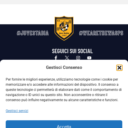
#JUVESTABIA
#WEARETHEWASPS
SEGUICI SUI SOCIAL
Privacy Policy
Cookie Policy
Termini e condizioni generali
Gestisci Consenso
Per fornire le migliori esperienze, utilizziamo tecnologie come i cookie per
La Società ha nominato il Responsabile della Protezione dei Dati Personali (DPO), figura specializzata che vigila sulle modalità
memorizzare e/o accedere alle informazioni del dispositivo. Il consenso a
adottate dalla nostra Società per tutelare i Suoi dati personali.
queste tecnologie ci permetterà di elaborare dati come il comportamento di
navigazione o ID unici su questo sito. Non acconsentire o ritirare il
Per contattare il DPO può scrivere a
consenso può influire negativamente su alcune caratteristiche e funzioni.
dpo@ssjuvestabia.it
Gestisci servizi
Può contattare sempre
dpo@ssjuvestabia.it
Accetta