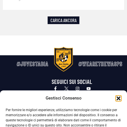
CARICA ANCORA
#JUVESTABIA
#WEARETHEWASPS
SEGUICI SUI SOCIAL
Privacy Policy
Cookie Policy
Termini e condizioni generali
Gestisci Consenso
Per fornire le migliori esperienze, utilizziamo tecnologie come i cookie per
La Società ha nominato il Responsabile della Protezione dei Dati Personali (DPO), figura specializzata che vigila sulle modalità
memorizzare e/o accedere alle informazioni del dispositivo. Il consenso a
adottate dalla nostra Società per tutelare i Suoi dati personali.
queste tecnologie ci permetterà di elaborare dati come il comportamento di
navigazione o ID unici su questo sito. Non acconsentire o ritirare il