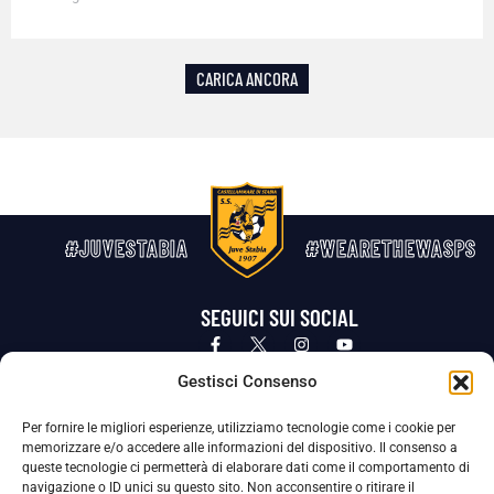
CARICA ANCORA
#JUVESTABIA
#WEARETHEWASPS
SEGUICI SUI SOCIAL
Privacy Policy
Cookie Policy
Termini e condizioni generali
Gestisci Consenso
Per fornire le migliori esperienze, utilizziamo tecnologie come i cookie per
La Società ha nominato il Responsabile della Protezione dei Dati Personali (DPO), figura specializzata che vigila sulle modalità
memorizzare e/o accedere alle informazioni del dispositivo. Il consenso a
adottate dalla nostra Società per tutelare i Suoi dati personali.
queste tecnologie ci permetterà di elaborare dati come il comportamento di
navigazione o ID unici su questo sito. Non acconsentire o ritirare il