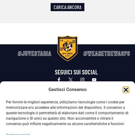
CARICA ANCORA
#JUVESTABIA
#WEARETHEWASPS
SEGUICI SUI SOCIAL
Privacy Policy
Cookie Policy
Termini e condizioni generali
Gestisci Consenso
Per fornire le migliori esperienze, utilizziamo tecnologie come i cookie per
La Società ha nominato il Responsabile della Protezione dei Dati Personali (DPO), figura specializzata che vigila sulle modalità
memorizzare e/o accedere alle informazioni del dispositivo. Il consenso a
adottate dalla nostra Società per tutelare i Suoi dati personali.
queste tecnologie ci permetterà di elaborare dati come il comportamento di
navigazione o ID unici su questo sito. Non acconsentire o ritirare il
Per contattare il DPO può scrivere a
consenso può influire negativamente su alcune caratteristiche e funzioni.
dpo@ssjuvestabia.it