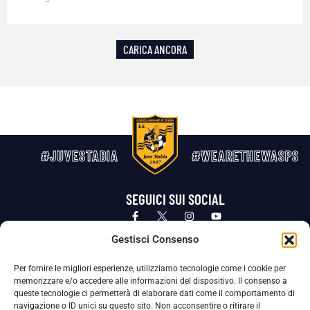
CARICA ANCORA
#JUVESTABIA
#WEARETHEWASPS
SEGUICI SUI SOCIAL
Privacy Policy
Cookie Policy
Termini e condizioni generali
Gestisci Consenso
Per fornire le migliori esperienze, utilizziamo tecnologie come i cookie per
La Società ha nominato il Responsabile della Protezione dei Dati Personali (DPO), figura specializzata che vigila sulle modalità
memorizzare e/o accedere alle informazioni del dispositivo. Il consenso a
adottate dalla nostra Società per tutelare i Suoi dati personali.
queste tecnologie ci permetterà di elaborare dati come il comportamento di
navigazione o ID unici su questo sito. Non acconsentire o ritirare il