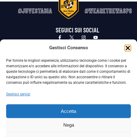
#JUVESTABIA
#WEARETHEWASPS
SEGUICI SUI SOCIAL
Privacy Policy
Cookie Policy
Termini e condizioni generali
Gestisci Consenso
Per fornire le migliori esperienze, utilizziamo tecnologie come i cookie per
La Società ha nominato il Responsabile della Protezione dei Dati Personali (DPO), figura specializzata che vigila sulle modalità
memorizzare e/o accedere alle informazioni del dispositivo. Il consenso a
adottate dalla nostra Società per tutelare i Suoi dati personali.
queste tecnologie ci permetterà di elaborare dati come il comportamento di
navigazione o ID unici su questo sito. Non acconsentire o ritirare il
Per contattare il DPO può scrivere a
consenso può influire negativamente su alcune caratteristiche e funzioni.
dpo@ssjuvestabia.it
Gestisci servizi
Può contattare sempre
dpo@ssjuvestabia.it
Accetta
anche per quanto riguarda la normativa vigente in materia di Whistleblowing.
Nega
La Società ha inoltre adottato un proprio Codice Etico, consultabile al seguente link: