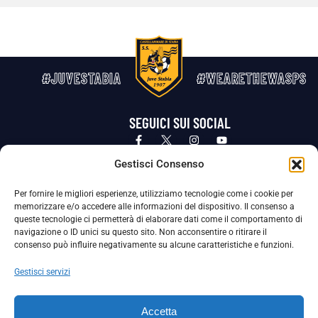
#JUVESTABIA
#WEARETHEWASPS
SEGUICI SUI SOCIAL
Privacy Policy
Cookie Policy
Termini e condizioni generali
Gestisci Consenso
Per fornire le migliori esperienze, utilizziamo tecnologie come i cookie per
La Società ha nominato il Responsabile della Protezione dei Dati Personali (DPO), figura specializzata che vigila sulle modalità
memorizzare e/o accedere alle informazioni del dispositivo. Il consenso a
adottate dalla nostra Società per tutelare i Suoi dati personali.
queste tecnologie ci permetterà di elaborare dati come il comportamento di
navigazione o ID unici su questo sito. Non acconsentire o ritirare il
Per contattare il DPO può scrivere a
consenso può influire negativamente su alcune caratteristiche e funzioni.
dpo@ssjuvestabia.it
Gestisci servizi
Può contattare sempre
dpo@ssjuvestabia.it
Accetta