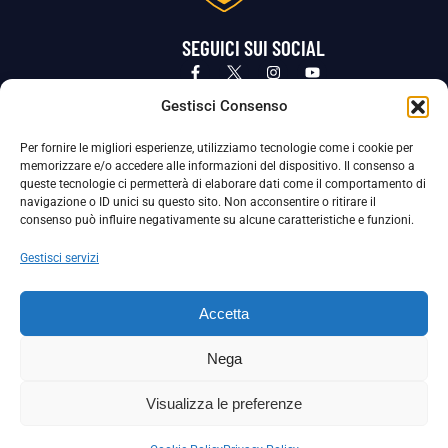
SEGUICI SUI SOCIAL
Privacy Policy
Cookie Policy
Termini e condizioni generali
Gestisci Consenso
Per fornire le migliori esperienze, utilizziamo tecnologie come i cookie per
La Società ha nominato il Responsabile della Protezione dei Dati Personali (DPO), figura specializzata che vigila sulle modalità
memorizzare e/o accedere alle informazioni del dispositivo. Il consenso a
adottate dalla nostra Società per tutelare i Suoi dati personali.
queste tecnologie ci permetterà di elaborare dati come il comportamento di
navigazione o ID unici su questo sito. Non acconsentire o ritirare il
Per contattare il DPO può scrivere a
consenso può influire negativamente su alcune caratteristiche e funzioni.
dpo@ssjuvestabia.it
Gestisci servizi
Può contattare sempre
dpo@ssjuvestabia.it
Accetta
anche per quanto riguarda la normativa vigente in materia di Whistleblowing.
Nega
La Società ha inoltre adottato un proprio Codice Etico, consultabile al seguente link:
Visualizza le preferenze
Scarica il Codice Etico