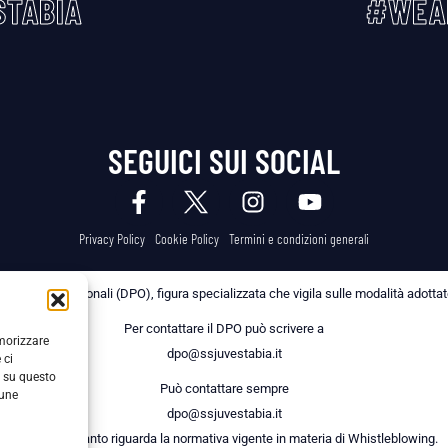
TABIA
#WEA
SEGUICI SUI SOCIAL
Privacy Policy
Cookie Policy
Termini e condizioni generali
 dei Dati Personali (DPO), figura specializzata che vigila sulle modalità adottate 
Per contattare il DPO può scrivere a
emorizzare
dpo@ssjuvestabia.it
 ci
i su questo
Può contattare sempre
cune
dpo@ssjuvestabia.it
anche per quanto riguarda la normativa vigente in materia di Whistleblowing.