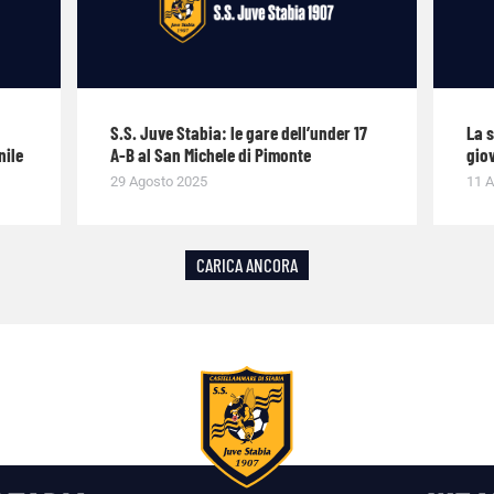
S.S. Juve Stabia: le gare dell’under 17
La 
nile
A-B al San Michele di Pimonte
giov
29 Agosto 2025
11 A
CARICA ANCORA